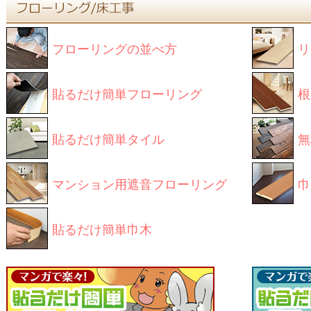
フローリングの並べ方
リ
貼るだけ簡単フローリング
根
貼るだけ簡単タイル
無
マンション用遮音フローリング
巾
貼るだけ簡単巾木