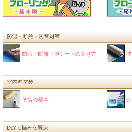
防音・断熱下地シートの貼り方
防
塗装の基本
シ