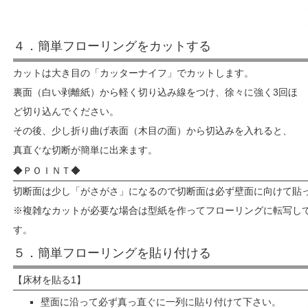
４．簡単フローリングをカットする
カットは大き目の「カッターナイフ」でカットします。
裏面（白い剥離紙）から軽く切り込み線をつけ、徐々に強く3回ほ
ど切り込んでください。
その後、少し折り曲げ表面（木目の面）から切込みを入れると、
真直ぐな切断が簡単に出来ます。
◆ＰＯＩＮＴ◆
切断面は少し「がさがさ」になるので切断面は必ず壁面に向けて貼
※複雑なカットが必要な場合は型紙を作ってフローリングに転写し
す。
５．簡単フローリングを貼り付ける
【床材を貼る1】
壁面に沿って必ず真っ直ぐに一列に貼り付けて下さい。