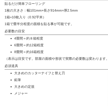
貼るだけ簡単フローリング
1枚の大きさ：幅101mm×長さ914mm×厚2.5mm
1箱=10枚入り（0.92平米）
1箱で畳半分程度の面積を貼る事が可能です。
必要数の目安
4畳間＝約８箱程度
6畳間＝約12箱程度
8畳間＝約16箱程度
（表示は目安です。部屋の面積や形状で実際の必要数は変わります
必須道具
大きめのカッターナイフと替え刃
鉛筆
大きめの定規
メジャー