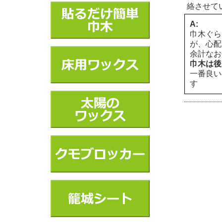
絡させて
A:
巾木ぐら
が、心配
余計なお
巾木は後
一番良い
す