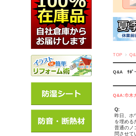
TOP
Q
Q&A ｻﾎ
Q&A:巾
Q:
昨日、ホ
を埋める
普通のノ
問させて