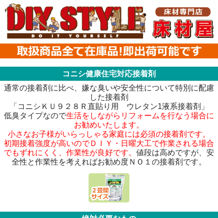
コニシ健康住宅対応接着剤
通常の接着剤に比べ、嫌な臭いや安全性について特別に配慮
した接着剤
「コニシＫＵ９２８Ｒ直貼り用 ウレタン1液系接着剤」
低臭タイプなので
生活をしながらリフォームを行なう場合に
お勧めいたします。
小さなお子様がいらっしゃる家庭には必須の接着剤です。
初期接着強度が高いのでＤＩＹ・日曜大工で作業される場合
でもずれにくく、作業性が良好です。
値段は高めですが、安
全性と作業性を考えればお勧め度ＮＯ１の接着剤です。