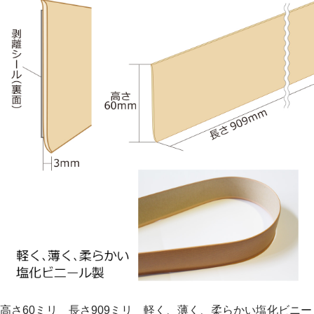
高さ60ミリ 長さ909ミリ 軽く、薄く、柔らかい塩化ビニー