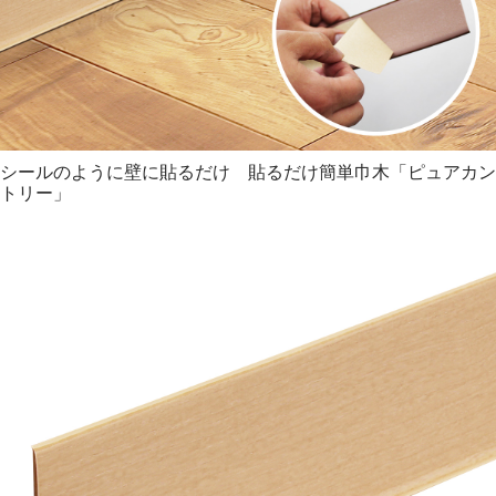
#巾木 #シール #コーナー #取替え #DIY #色 #幅木 #補修 #ソ
フト #ばら売り #ソフト巾木 #角 #隙間
シールのように壁に貼るだけ 貼るだけ簡単巾木「ピュアカン
トリー」