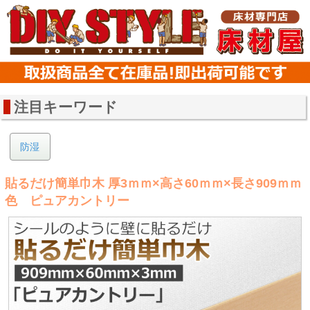
注目キーワード
防湿
貼るだけ簡単巾木 厚3ｍｍ×高さ60ｍｍ×長さ909ｍｍ
色 ピュアカントリー