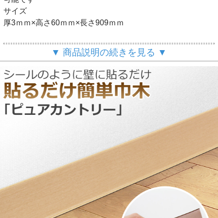
サイズ
厚3ｍｍ×高さ60ｍｍ×長さ909ｍｍ
商品の特徴
▼ 商品説明の続きを見る ▼
薄型で軽く柔らかいビニル巾木です。
裏面が粘着加工になっておりますので、剥離紙をはがし壁面
に貼り付けるだけで、誰でも簡単に施工ができます。
長さも909mmと短く扱いやすいので、初心者の方にもおす
すめです。
用途
マンションや住宅などの巾木として
施工方法
裏面の剥離紙をはがし、シールのように貼り付けるだけの簡
単施工です。
従来の巾木のように両面テープやボンドは必要ありません。