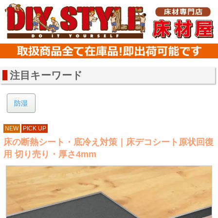
注目キーワード
防湿
NEW
PICK UP
床の断熱シート・底冷え対策｜床デコシート原状回復
用 切り売り・厚さ4mm