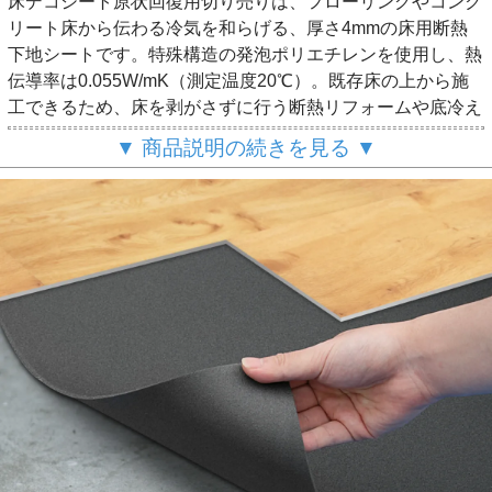
床デコシート原状回復用切り売りは、フローリングやコンク
リート床から伝わる冷気を和らげる、厚さ4mmの床用断熱
下地シートです。特殊構造の発泡ポリエチレンを使用し、熱
伝導率は0.055W/mK（測定温度20℃）。既存床の上から施
工できるため、床を剥がさずに行う断熱リフォームや底冷え
対策、床の保護、賃貸住宅の原状回復に配慮した床づくりに
▼ 商品説明の続きを見る ▼
適しています。薄型なので施工後の段差やドア・サッシとの
干渉を抑えやすく、既存床の撤去や廃材処分、建具の調整な
どの付帯工事を減らすことで、工事費の削減と施工期間の短
縮につながります。サイズは厚さ4mm×幅1m 長さは1m単
位で切り売りさせていただきます。フロアタイルやタイルカ
ーペットなどの床材下地として使用できます。