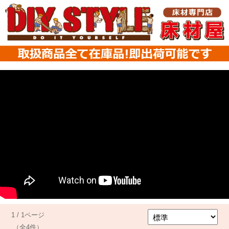
1 / 1ページ
（全4件）