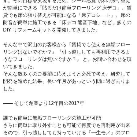
す。その目標を実現するため、シール感覚で床の張り替え
が簡単にできる「貼るだけ簡単フローリング 床デコ」、賃
貸でも床の張り替えが可能になる「床デコシート」、床の
防音が簡単に施工できる「床デコ 遮音下地」など、多くの
DIY リフォームキットを開発してきました。
そんな中で沢山のお客様から『賃貸でも使える無垢フロー
リングはないですか？』『引っ越ししても再利用できるよ
うなフローリングは無いですか？』 と、お問い合わせを頂
いてきました。
そんな数多くのご要望に応えようと必死で考え、研究して
開発を進めた結果、長い年月があっという間に過ぎ去りま
した。
―― そして創業より12年目の2017年
誰でも簡単に無垢フローリングの施工が可能
さらに簡単に取り外すことも可能で何度でも再利用が出来
るので、引っ越ししても持っていける『一生モノ』のフロ