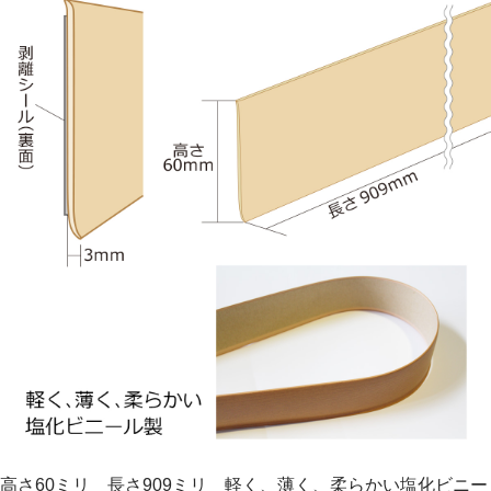
高さ60ミリ 長さ909ミリ 軽く、薄く、柔らかい塩化ビニー