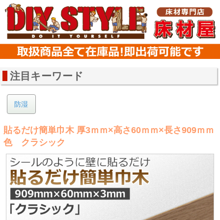
注目キーワード
防湿
貼るだけ簡単巾木 厚3ｍｍ×高さ60ｍｍ×長さ909ｍｍ
色 クラシック