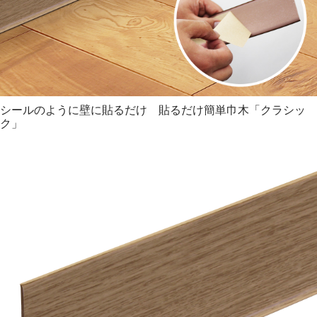
#巾木 #シール #コーナー #取替え #DIY #色 #幅木 #補修 #ソ
フト #ばら売り #ソフト巾木 #角 #隙間
シールのように壁に貼るだけ 貼るだけ簡単巾木「クラシッ
ク」