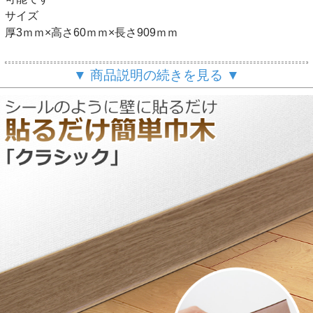
サイズ
厚3ｍｍ×高さ60ｍｍ×長さ909ｍｍ
商品の特徴
▼ 商品説明の続きを見る ▼
薄型で軽く柔らかいビニル巾木です。
裏面が粘着加工になっておりますので、剥離紙をはがし壁面
に貼り付けるだけで、誰でも簡単に施工ができます。
長さも909mmと短く扱いやすいので、初心者の方にもおす
すめです。
用途
マンションや住宅などの巾木として
施工方法
裏面の剥離紙をはがし、シールのように貼り付けるだけの簡
単施工です。
従来の巾木のように両面テープやボンドは必要ありません。